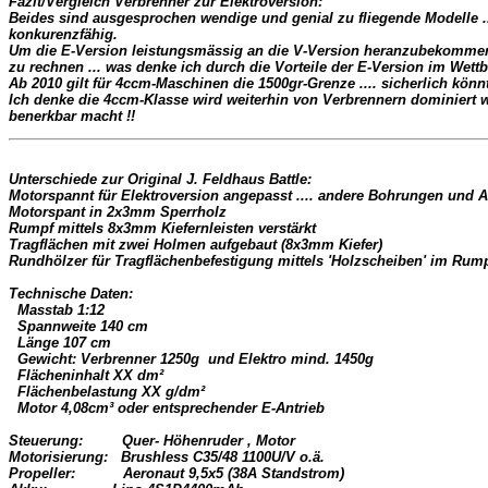
Fazit/Vergleich Verbrenner zur Elektroversion:

Beides sind ausgesprochen wendige und genial zu fliegende Modelle ...
konkurenzfähig. 

Um die E-Version leistungsmässig an die V-Version heranzubekommen
zu rechnen ... was denke ich durch die Vorteile der E-Version im Wettb
Ab 2010 gilt für 4ccm-Maschinen die 1500gr-Grenze .... sicherlich könn
Ich denke die 4ccm-Klasse wird weiterhin von Verbrennern dominiert w
benerkbar macht !!
Unterschiede zur Original J. Feldhaus Battle: 

Motorspannt für Elektroversion angepasst .... andere Bohrungen und 
Motorspant in 2x3mm Sperrholz 

Rumpf mittels 8x3mm Kiefernleisten verstärkt 

Tragflächen mit 
zwei Holmen aufgebaut (8x3mm Kiefer) 
Rundhölzer für Tragflächenbefestigung mittels 'Holzscheiben' im Rumpf 
Technische Daten: 
  Masstab 1:12 
  Spannweite 140 cm 
  Länge 107 cm 
  Gewicht: Verbrenner 1250g  und Elektro mind. 1450g 
  Flächeninhalt XX dm² 
  Flächenbelastung XX g/dm² 
Steuerung:         Quer- Höhenruder , Motor 

Motorisierung:   Brushless C35/48 1100U/V 
o.ä.

Propeller:           Aeronaut 9,5x5 (38A Standstrom) 
