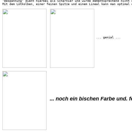
'Bespannung' dient hierbei als Scharnier und wurde dementsprechend nicht 
Mit dem Lötkolben, einer feinen Spitze und einem Lineal kann man optimal d
 ... genial ... 

 ... noch ein bischen Farbe und. f