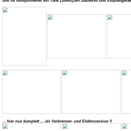
und im Rumpfinneren ein Tank (100ml),ein Gasservo und Empfängerak