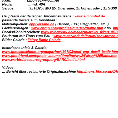
Akku:               Lipo 4S1P4400mAh
Regler:              mind. 40A 

Servos:              3x HD250 MG (2x Querruder, 1x Höhenruder ) 1x SG90
Hauptseite der deuschen Aircombat-Szene : 
www.aircombat.de
passende Decals zum Download : 

Materialquellen: 
epp-versand.de
 ( Depron, EPP, Stegplatten, etc. ) 

Lackiervorlagen : 
www.cbrnp.com/profiles/quarter2/battle.htm
 bzw. 
htt
Decals/Hoheitszeichen: 
www.rc-network.de/magazin/artikel_04/art_04-0
Bauforum mit Tipps zum Bau : 
www.rc-network.de/forum/showthread.
Bilder Galarie : 
Fairey Battle Galerie
www.ipmsstockholm.org/magazine/1997/08/stuff_eng_detail_battle.htm
www.pilotfriend.com/photo_albums/timeline/ww2/Fairey%20Battle.htm
www.warbirdsresourcegroup.org/BARC/battle.html
Videos :  

... Bericht über restaurierte Originalmaschine 
http://news.bbc.co.uk/1/