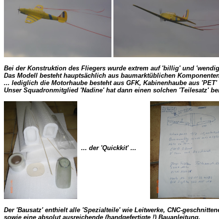
Bei der Konstruktion des Fliegers wurde extrem auf 'billig' und 'wendig
Das Modell besteht hauptsächlich aus baumarktüblichen Komponenten ...
... lediglich die Motorhaube besteht aus GFK, Kabinenhaube aus 'PET'
Unser Squadronmitglied 'Nadine' hat dann einen solchen 'Teilesatz' b
  ... der 'Quickkit' ...       
Der 'Bausatz' enthielt alle 'Spezialteile' wie Leitwerke, CNC-geschni
sowie eine absolut ausreichende (handgefertigte !) Bauanleitung.
