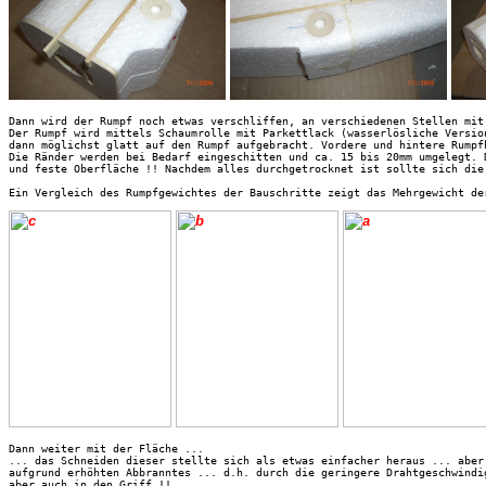
Dann wird der Rumpf noch etwas verschliffen, an verschiedenen Stellen mit
Der Rumpf wird mittels Schaumrolle mit Parkettlack (wasserlösliche Versio
dann möglichst glatt auf den Rumpf aufgebracht. Vordere und hintere Rumpf
Die Ränder werden bei Bedarf eingeschitten und ca. 15 bis 20mm umgelegt. 
und feste Oberfläche !! Nachdem alles durchgetrocknet ist sollte sich die
Ein Vergleich des Rumpfgewichtes der Bauschritte zeigt das Mehrgewicht de
Dann weiter mit der Fläche ... 

... das Schneiden dieser stellte sich als etwas einfacher heraus ... aber
aufgrund erhöhten Abbranntes ... d.h. durch die geringere Drahtgeschwindi
aber auch in den Griff !! 
